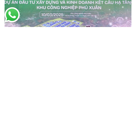
3 月 10, 2025
The Provincial Industrial Parks Management Board and
Dak Lak DPV Joint Stock Company signed a
Memorandum of Understanding on cooperation with
WIDEX SOLAR.
Read More